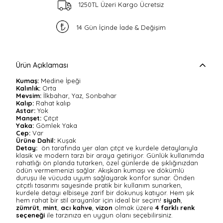
1250TL Üzeri Kargo Ücretsiz
14 Gün İçinde İade & Değişim
Ürün Açıklaması
Kumaş:
Medine İpeği
Kalınlık:
Orta
Mevsim:
İlkbahar, Yaz, Sonbahar
Kalıp:
Rahat kalıp
Astar:
Yok
Manşet:
Çıtçıt
Yaka:
Gömlek Yaka
Cep:
Var
Ürüne Dahil:
Kuşak
Detay:
ön tarafında yer alan çıtçıt ve kurdele detaylarıyla
klasik ve modern tarzı bir araya getiriyor. Günlük kullanımda
rahatlığı ön planda tutarken, özel günlerde de şıklığınızdan
ödün vermemenizi sağlar. Akışkan kumaşı ve dökümlü
duruşu ile vücuda uyum sağlayarak konfor sunar. Önden
çıtçıtlı tasarımı sayesinde pratik bir kullanım sunarken,
kurdele detayı elbiseye zarif bir dokunuş katıyor. Hem şık
hem rahat bir stil arayanlar için ideal bir seçim!
siyah
,
zümrüt
,
mint
,
acı kahve
,
vizon
olmak üzere
4 farklı renk
seçeneği
ile tarzınıza en uygun olanı seçebilirsiniz.