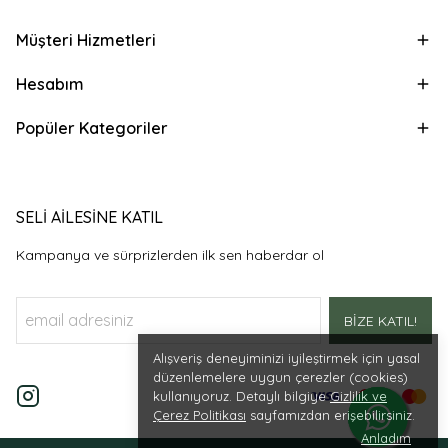
Müşteri Hizmetleri
Hesabım
Popüler Kategoriler
SELİ AİLESİNE KATIL
Kampanya ve sürprizlerden ilk sen haberdar ol
BİZE KATIL!
Alışveriş deneyiminizi iyileştirmek için yasal
düzenlemelere uygun çerezler (cookies)
kullanıyoruz. Detaylı bilgiye
Gizlilik ve
Çerez Politikası
sayfamızdan erişebilirsiniz.
Anladım