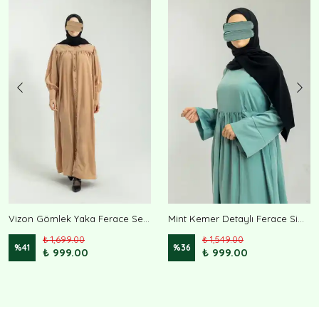
Vizon Gömlek Yaka Ferace Sena
Mint Kemer Detaylı Ferace Sima
₺ 1,699.00
₺ 1,549.00
%
41
%
36
₺ 999.00
₺ 999.00