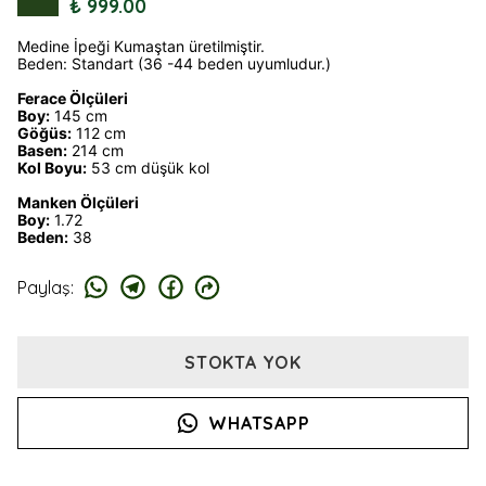
₺ 999.00
Medine İpeği Kumaştan üretilmiştir.
Beden: Standart (36 -44 beden uyumludur.)
Ferace Ölçüleri
Boy:
145 cm
Göğüs:
112 cm
Basen:
214 cm
Kol Boyu:
53 cm düşük kol
Manken Ölçüleri
Boy:
1.72
Beden:
38
Paylaş
:
STOKTA YOK
WHATSAPP