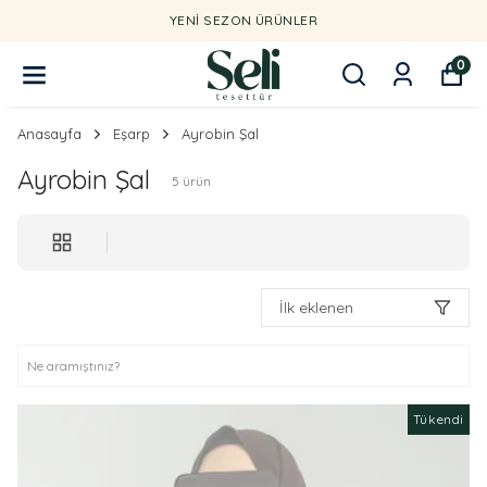
YENI SEZON ÜRÜNLER
0
Anasayfa
Eşarp
Ayrobin Şal
Ayrobin Şal
5
ürün
İlk eklenen
Tükendi