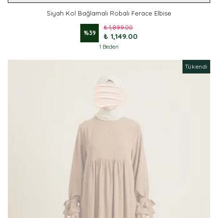
Siyah Kol Bağlamalı Robalı Ferace Elbise
₺ 1,899.00
%
39
₺ 1,149.00
1 Beden
Tükendi