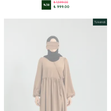
₺ 1,599.00
%
38
₺ 999.00
Tükendi