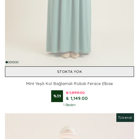
STOKTA YOK
Mint Yeşili Kol Bağlamalı Robalı Ferace Elbise
₺ 1,899.00
%
39
₺ 1,149.00
1 Beden
Tükendi