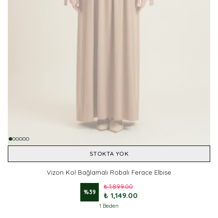
STOKTA YOK
Vizon Kol Bağlamalı Robalı Ferace Elbise
₺ 1,899.00
%
39
₺ 1,149.00
1 Beden