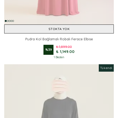
STOKTA YOK
Pudra Kol Bağlamalı Robalı Ferace Elbise
₺ 1,899.00
%
39
₺ 1,149.00
1 Beden
Tükendi