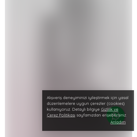
Alışveriş deneyiminizi iyileştirmek için yasal
düzenlemelere uygun çerezler (cookies)
kullanıyoruz. Detaylı bilgiye
Gizlilik ve
Çerez Politikası
sayfamızdan erişebilirsiniz.
Anladım