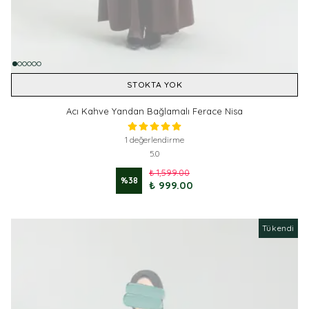
STOKTA YOK
Acı Kahve Yandan Bağlamalı Ferace Nisa
1 değerlendirme
5.0
₺ 1,599.00
%
38
₺ 999.00
Tükendi