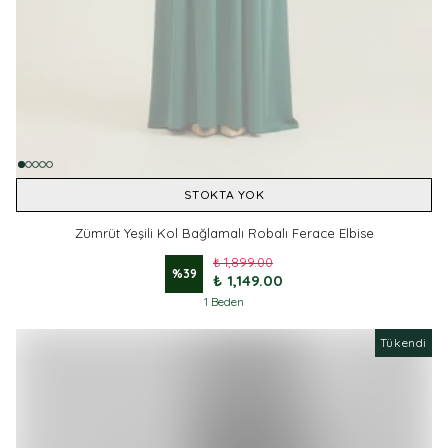
STOKTA YOK
Zümrüt Yeşili Kol Bağlamalı Robalı Ferace Elbise
₺ 1,899.00
%
39
₺ 1,149.00
1 Beden
Tükendi