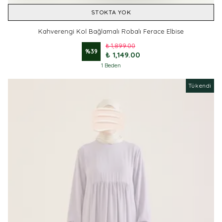
STOKTA YOK
Kahverengi Kol Bağlamalı Robalı Ferace Elbise
₺ 1,899.00
%
39
₺ 1,149.00
1 Beden
Tükendi