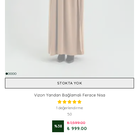
STOKTA YOK
Vizon Yandan Bağlamalı Ferace Nisa
1 değerlendirme
5.0
₺ 1,599.00
%
38
₺ 999.00