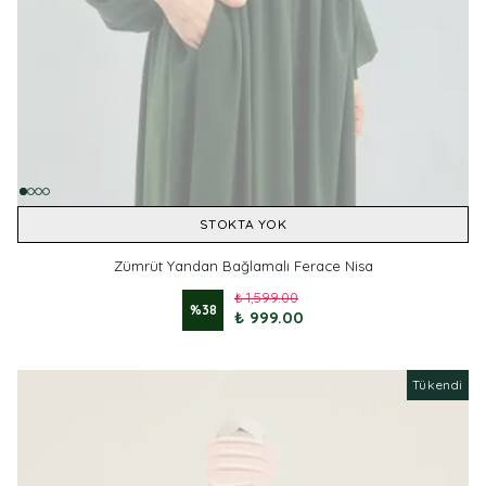
STOKTA YOK
Zümrüt Yandan Bağlamalı Ferace Nisa
₺ 1,599.00
%
38
₺ 999.00
Tükendi