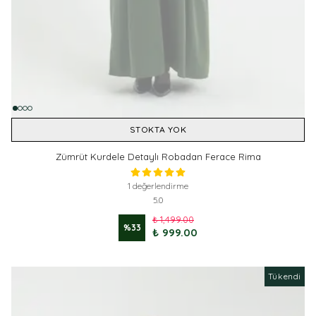
STOKTA YOK
Zümrüt Kurdele Detaylı Robadan Ferace Rima
1 değerlendirme
5.0
₺ 1,499.00
%
33
₺ 999.00
Tükendi