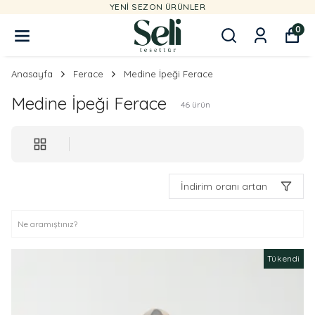
YENI SEZON ÜRÜNLER
0
Anasayfa
Ferace
Medine İpeği Ferace
Medine İpeği Ferace
46
ürün
İndirim oranı artan
Tükendi