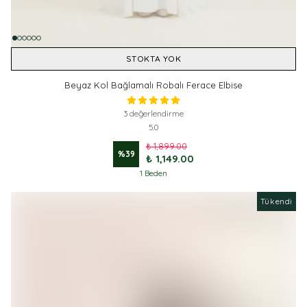
STOKTA YOK
Beyaz Kol Bağlamalı Robalı Ferace Elbise
3 değerlendirme
5.0
₺ 1,899.00
%
39
₺ 1,149.00
1 Beden
Tükendi