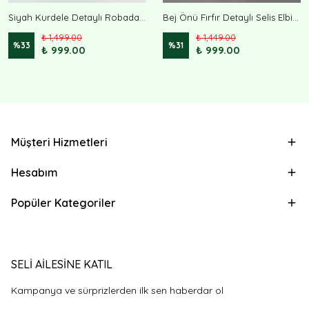
Siyah Kurdele Detaylı Robadan Ferace Rima
Bej Önü Fırfır Detaylı Selis Elbise
₺ 1,499.00
₺ 1,449.00
%
33
%
31
₺ 999.00
₺ 999.00
Müşteri Hizmetleri
Hesabım
Popüler Kategoriler
SELİ AİLESİNE KATIL
Kampanya ve sürprizlerden ilk sen haberdar ol