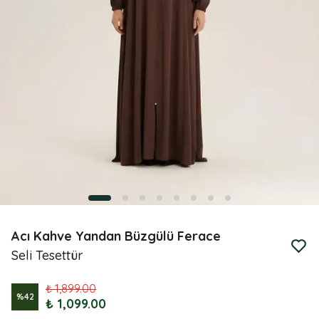
Acı Kahve Yandan Büzgülü Ferace
Seli Tesettür
₺ 1,899.00
%
42
₺ 1,099.00