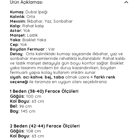
Ürün Açıklaması
Kumaş:
Dubai İpeği
Kalınlık:
Orta
Mevsim:
İlkbahar, Yaz, Sonbahar
Kalıp:
Rahat kalıp
Astar:
Yok
Manşet:
Lastik
Yaka:
Bisiklet Yaka
Cep:
Yok
Boydan Fermuar :
Var
Detay:
Orta kalınlıktaki kumaşı sayesinde ilkbahar, yaz ve
sonbahar mevsimlerinde rahatlıkla kullanılabilir. Rahat kalıbı
ve lastik manşet detayıyla gün boyu konfor sağlar. Bisiklet
yaka tasarımı modern bir duruş kazandırırken, boydan
fermuarlı yapısı kolay kullanım imkânı sunar.
siyah
,
acı kahve
,
bej, taba
olmak üzere 4
farklı renk
seçeneği
ile tarzınıza en uygun olanı seçebilirsiniz.
1 Beden (38-40) Ferace Ölçüleri
Göğüs:
100 cm
Kol Boyu:
63 cm
Bel:
96 cm
Boy:
145 cm
2 Beden (42-44) Ferace Ölçüleri
Göğüs:
108 cm
Kol Boyu:
63 cm