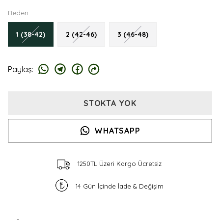
Beden
1 (38-42)
2 (42-46)
3 (46-48)
Paylaş
:
STOKTA YOK
WHATSAPP
1250TL Üzeri Kargo Ücretsiz
14 Gün İçinde İade & Değişim