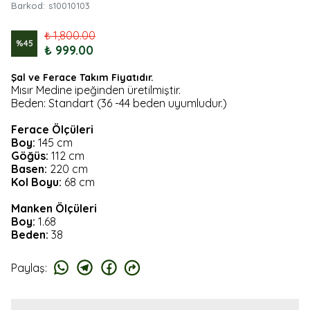
Barkod
:
s10010103
₺ 1,800.00
%
45
₺ 999.00
Şal ve Ferace Takım Fiyatıdır.
Mısır Medine ipeğinden üretilmiştir.
Beden: Standart (36 -44 beden uyumludur.)
Ferace Ölçüleri
Boy:
145 cm
Göğüs:
112 cm
Basen:
220 cm
Kol Boyu:
68 cm
Manken Ölçüleri
Boy:
1.68
Beden:
38
Paylaş
: