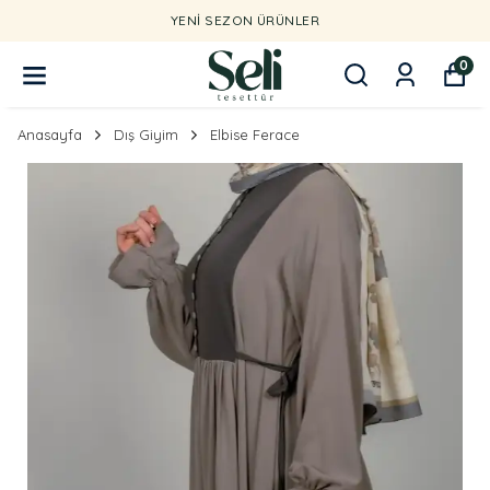
YENI SEZON ÜRÜNLER
0
Anasayfa
Dış Giyim
Elbise Ferace