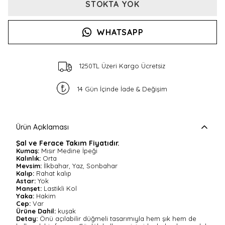
STOKTA YOK
WHATSAPP
1250TL Üzeri Kargo Ücretsiz
14 Gün İçinde İade & Değişim
Ürün Açıklaması
Şal ve Ferace Takım Fiyatıdır.
Kumaş:
Mısır Medine İpeği
Kalınlık:
Orta
Mevsim:
İlkbahar, Yaz, Sonbahar
Kalıp:
Rahat kalıp
Astar:
Yok
Manşet:
Lastikli Kol
Yaka:
Hakim
Cep:
Var
Ürüne Dahil:
kuşak
Detay:
Önü açılabilir düğmeli tasarımıyla hem şık hem de