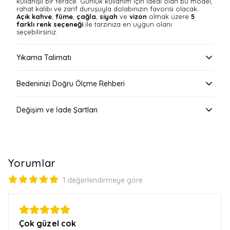
kullanışlı bir ferace. Günlük kullanım için ideal olan bu model,
rahat kalıbı ve zarif duruşuyla dolabınızın favorisi olacak.
Açık kahve
,
füme
,
çağla
,
siyah
ve
vizon
olmak üzere
5
farklı renk seçeneği
ile tarzınıza en uygun olanı
seçebilirsiniz.
Yıkama Talimatı
Bedeninizi Doğru Ölçme Rehberi
Değişim ve İade Şartları
Yorumlar
1 değerlendirmeye göre
Çok güzel cok