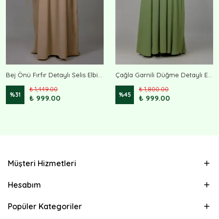
Bej Önü Fırfır Detaylı Selis Elbise
Çağla Garnili Düğme Detaylı Elbise
₺ 1,449.00
₺ 1,800.00
%
31
%
45
₺ 999.00
₺ 999.00
Müşteri Hizmetleri
Hesabım
Popüler Kategoriler