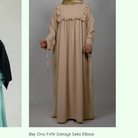
Bej Önü Fırfır Detaylı Selis Elbise
Çağla G