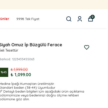
0
rünler
999₺ Tek Fiyat
Siyah Omuz İp Büzgülü Ferace
Seli Tesettür
Barkod
:
1223435455063
₺ 1,999.00
%
45
₺ 1,099.00
Medine İpeği Kumaştan üretilmiştir.
Standart beden (38-44) Uyumludur
📏 Detaylı beden bilgileri için aşağıdaki ürün açıklama
bölümümüze veya bedeninizi doğru ölçme rehberi
bölümüne göz atın.