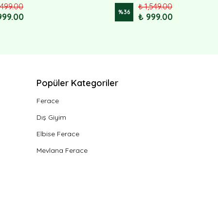
,499.00
₺ 1,549.00
%
36
999.00
₺ 999.00
Popüler Kategoriler
Ferace
Dış Giyim
Elbise Ferace
Mevlana Ferace