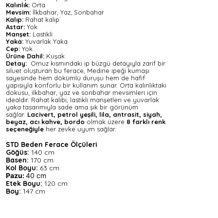
Kalınlık:
Orta
Mevsim:
İlkbahar, Yaz, Sonbahar
Kalıp:
Rahat kalıp
Astar:
Yok
Manşet:
Lastikli
Yaka:
Yuvarlak Yaka
Cep:
Yok
Ürüne Dahil:
Kuşak
Detay:
Omuz kısmındaki ip büzgü detayıyla zarif bir
siluet oluşturan bu ferace, Medine ipeği kumaşı
sayesinde hem dökümlü duruşu hem de hafif
yapısıyla konforlu bir kullanım sunar. Orta kalınlıktaki
dokusu, ilkbahar, yaz ve sonbahar mevsimleri için
idealdir. Rahat kalıbı, lastikli manşetleri ve yuvarlak
yaka tasarımıyla sade ama şık bir görünüm
sağlar.
Lacivert, petrol yeşili, lila, antrasit, siyah,
beyaz, acı kahve, bordo
olmak üzere
8 farklı renk
seçeneğiyle
her zevke uyum sağlar.
STD Beden
Ferace Ölçüleri
Göğüs:
140 cm
Basen:
170 cm
Kol Boyu:
63 cm
Pazu:
40
cm
Etek Boyu:
120
cm
Boy:
147 cm