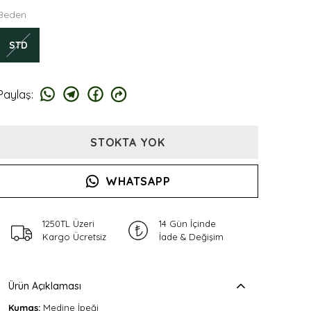
Beden
STD
Paylaş
:
STOKTA YOK
WHATSAPP
1250TL Üzeri
14 Gün İçinde
Kargo Ücretsiz
İade & Değişim
Ürün Açıklaması
Kumaş:
Medine İpeği